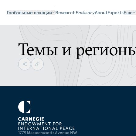
Глобальные локации
Research
Emissary
About
Experts
Еще
Темы и регион
1779 Massachusetts Avenue NW